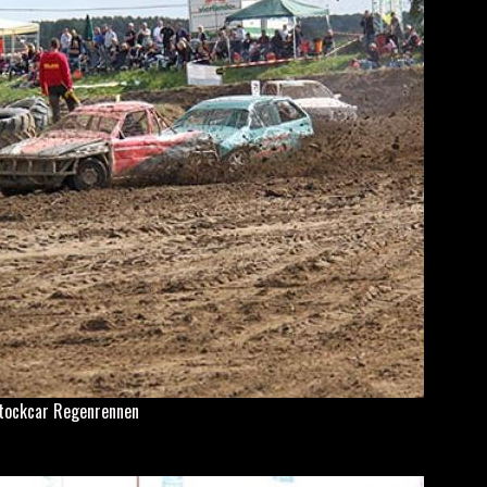
tockcar Regenrennen