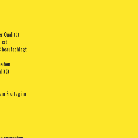
er Qualität
 ist
€ beaufschlagt
reiben
lität
 am Freitag im
f