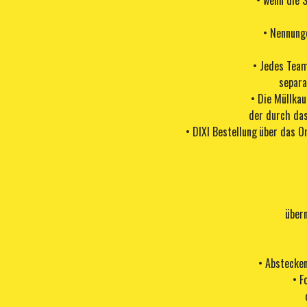
• wenn die 
• Nennung
• Jedes Team
separa
• Die Müllka
der durch das
•
DIXI Bestellung
über das O
über
• Abstecken
• F