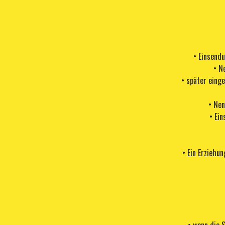
• Einsend
• N
• später eing
• Nen
• Ei
• Ein Erziehu