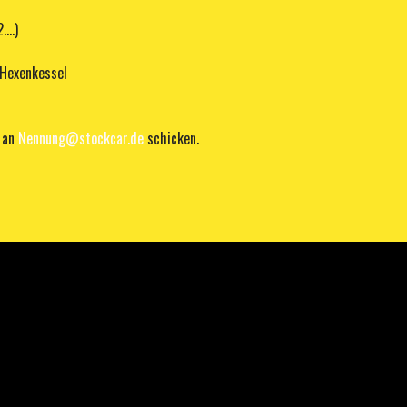
...)
 Hexenkessel
l an
Nennung@stockcar.de
schicken.