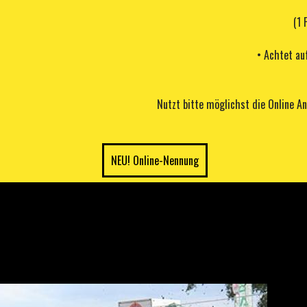
(1 
• Achtet au
Nutzt bitte möglichst die Online A
NEU! Online-Nennung