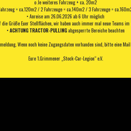
o Je weiteres Fahrzeug + ca. 20m2
Fahrzeug = ca.120m2 / 2 Fahrzeuge = ca.140m2 / 3 Fahrzeuge = ca.160m2.
• Anreise am 26.06.2026 ab 6 Uhr möglich
f die Größe Euer Stellflächen, wir haben auch immer mal neue Teams im
•
ACHTUNG TRACTOR-PULLING
abgesperrte Bereiche beachten
nmeldung. Wenn noch keine Zugangsdaten vorhanden sind, bitte eine Mai
Eure 1.Grimmener „Stock-Car-Legion“ e.V.