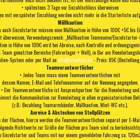
Startnummer noch nicht bekannt ist, ist der vollständige Name und Klas
• spätestens 3 Tage vor Einzahlschluss überweisen
en mit verspäteter Einzahlung werden nicht mehr in die Starterliste au
Müllkaution
 auch Einzelstarter müssen eine Müllkaution in Höhe von 100€ +5€ bis E
t überweisen, Verwendungszweck: „Müllkaution Teamname/Einzelstarter
ution in Höhe von 100€ wird bei Abreise, nach Kontrolle und ordnungsge
 Team genutzten Bereiche (Fahrerlager + Wall), in Bar am Rennleitungsb
nline-System oder per Mail an
info@stockcar.de
- Preis: 85€
(Bestellung
Teamverantwortlicher
• Jedes Team muss einen Teamverantwortlichen mit
dessen Namen, E-Mail und Telefonnummer auf der Nennung angegeben.
• Der Teamverantwortliche ist Ansprechpartner für die Rennleitung und
nimmt die Kommunikation zur Rennleitung in allen organisatorischen Be
(z.B.: Bezahlung Teamarmbänder, Müllkaution, Miet-WC etc.).
Anreise & Abstecken von Stellplätzen
 der Flächen, hierzu werden die Teamverantwortlichen separat per E-Mai
olgende Richtwerte zur Größe der Flächen pro Team sind zu berücksichti
o Einzelstarter und Teams mit nur einem gemeldeten Fahrzeug ca. 120m