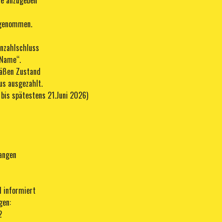
se anzugeben
fgenommen.
inzahlschluss
-Name“.
mäßen Zustand
us ausgezahlt.
 bis spätestens 21.Juni 2026)
langen
l informiert
gen:
2