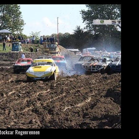
tockcar Regenrennen